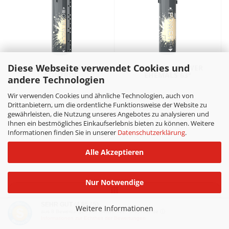
Diese Webseite verwendet Cookies und
STATOR 2L8
STATOR 2L8 POWER
CONTROL
EHEMALS 63°
andere Technologien
Wir verwenden Cookies und ähnliche Technologien, auch von
Drittanbietern, um die ordentliche Funktionsweise der Website zu
539,07 EUR
497,42 EUR
gewährleisten, die Nutzung unseres Angebotes zu analysieren und
Ihnen ein bestmögliches Einkaufserlebnis bieten zu können. Weitere
Informationen finden Sie in unserer
Datenschutzerklärung
.
Alle Akzeptieren
Nur Notwendige
SEHR GUT
(4.85 / 5)
Weitere Informationen
aus
8
Bewertungen bei: amazon.de, shopvote.de ⓘ
Informationen zur Echtheit der Bewertungen