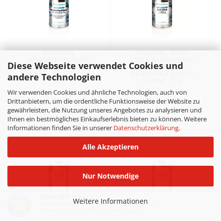
SCHEIDEL
SCHEIDEL ANTI-
HYDROPURSILAN
STICK AUFKLEBER-
Diese Webseite verwendet Cookies und
SCHUTZLACK 2K
UND
MATT - TESTSET - 1
GRAFFITISCHUTZ -
andere Technologien
STK
GLANZ - 1 L
Wir verwenden Cookies und ähnliche Technologien, auch von
46,28 EUR
96,34 EUR
Drittanbietern, um die ordentliche Funktionsweise der Website zu
gewährleisten, die Nutzung unseres Angebotes zu analysieren und
Ihnen ein bestmögliches Einkaufserlebnis bieten zu können. Weitere
Informationen finden Sie in unserer
Datenschutzerklärung
.
Alle Akzeptieren
Nur Notwendige
SEHR GUT
(4.85 / 5)
Weitere Informationen
aus
8
Bewertungen bei: amazon.de, shopvote.de ⓘ
Informationen zur Echtheit der Bewertungen
SCHEIDEL ANTI-
SCHEIDEL ANTI-