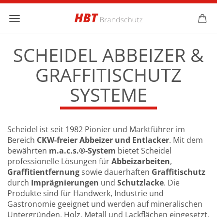
SCHEIDEL ABBEIZER &
GRAFFITISCHUTZ
SYSTEME
Scheidel ist seit 1982 Pionier und Marktführer im
Bereich
CKW-freier Abbeizer und Entlacker
. Mit dem
bewährten
m.a.c.s.®-System
bietet Scheidel
professionelle Lösungen für
Abbeizarbeiten
,
Graffitientfernung
sowie dauerhaften
Graffitischutz
durch
Imprägnierungen
und
Schutzlacke
. Die
Produkte sind für Handwerk, Industrie und
Gastronomie geeignet und werden auf mineralischen
Untergründen, Holz, Metall und Lackflächen eingesetzt.