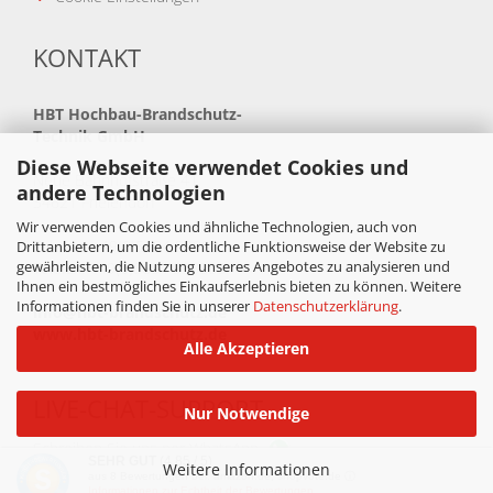
KONTAKT
HBT
Hochbau-Brandschutz-
Technik GmbH
Diese Webseite verwendet Cookies und
Neue Bahnhofstraße 41
andere Technologien
34621 Frielendorf
Wir verwenden Cookies und ähnliche Technologien, auch von
Telefon: +49(0)5684 99880
Drittanbietern, um die ordentliche Funktionsweise der Website zu
gewährleisten, die Nutzung unseres Angebotes zu analysieren und
Telefax: +49(0)5684 998888
Ihnen ein bestmögliches Einkaufserlebnis bieten zu können. Weitere
Informationen finden Sie in unserer
Datenschutzerklärung
.
info@hbt-brandschutz.de
www.hbt-brandschutz.de
Alle Akzeptieren
LIVE-CHAT-SUPPORT
Nur Notwendige
Schreiben Sie uns per WhatsApp
SEHR GUT
(4.85 / 5)
Weitere Informationen
aus
8
Bewertungen bei: amazon.de, shopvote.de ⓘ
*ab 49,00 Euro Warenwert versandkostenfrei in Detuschland.
Informationen zur Echtheit der Bewertungen