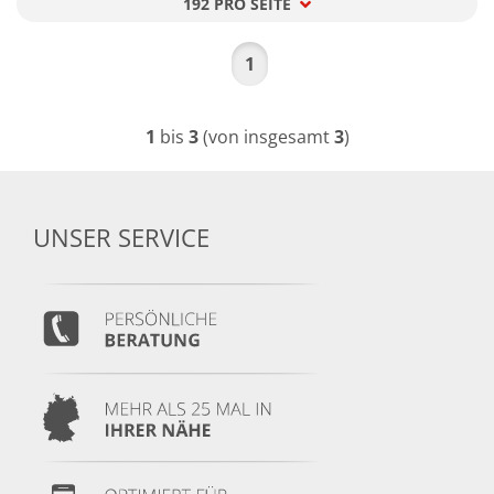
192 PRO SEITE
pro Seite
1
1
bis
3
(von insgesamt
3
)
UNSER SERVICE