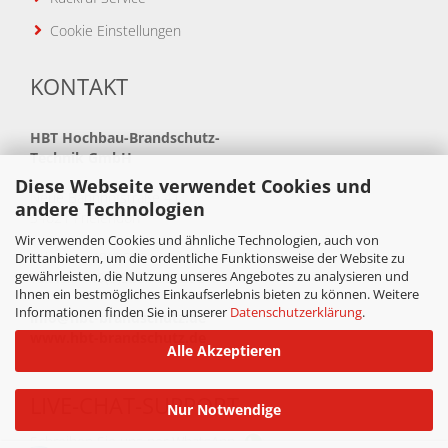
Cookie Einstellungen
KONTAKT
HBT
Hochbau-Brandschutz-
Technik GmbH
Diese Webseite verwendet Cookies und
Neue Bahnhofstraße 41
andere Technologien
34621 Frielendorf
Wir verwenden Cookies und ähnliche Technologien, auch von
Telefon: +49(0)5684 99880
Drittanbietern, um die ordentliche Funktionsweise der Website zu
gewährleisten, die Nutzung unseres Angebotes zu analysieren und
Telefax: +49(0)5684 998888
Ihnen ein bestmögliches Einkaufserlebnis bieten zu können. Weitere
Informationen finden Sie in unserer
Datenschutzerklärung
.
info@hbt-brandschutz.de
www.hbt-brandschutz.de
Alle Akzeptieren
LIVE-CHAT-SUPPORT
Nur Notwendige
Schreiben Sie uns per WhatsApp