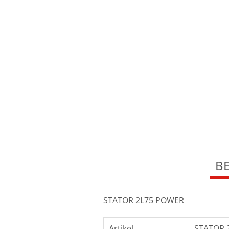
B
STATOR 2L75 POWER
Artikel
STATOR 