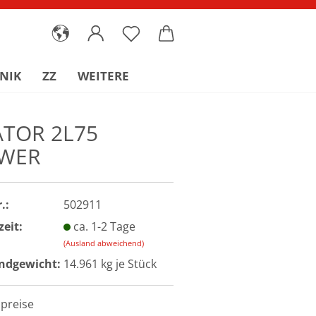
NIK
ZZ
WEITERE
ATOR 2L75
WER
.:
502911
zeit:
ca. 1-2 Tage
(Ausland abweichend)
ndgewicht:
14.961
kg je Stück
lpreise