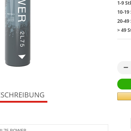
1-9 St
10-19 
20-49 
> 49 S
ESCHREIBUNG
2L75 POWER