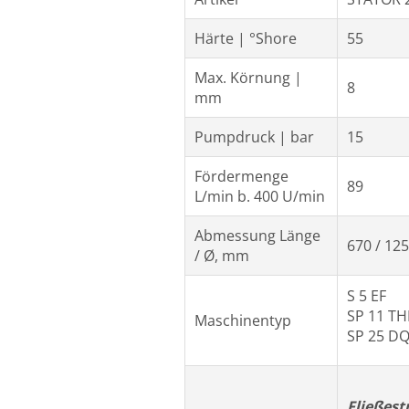
Härte | °Shore
55
Max. Körnung |
8
mm
Pumpdruck | bar
15
Fördermenge
89
L/min b. 400 U/min
Abmessung Länge
670 / 125
/ Ø, mm
S 5 EF
SP 11 TH
Maschinentyp
SP 25 D
Fließest