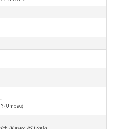
F
QR (Umbau)
rich III max. 85 L/min