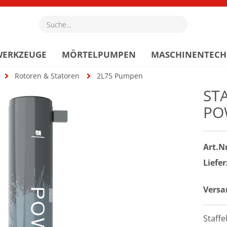
Suche...
WERKZEUGE
MÖRTELPUMPEN
MASCHINENTECH
Rotoren & Statoren
2L75 Pumpen
ST
PO
Art.Nr
Liefer
Versa
Staffe