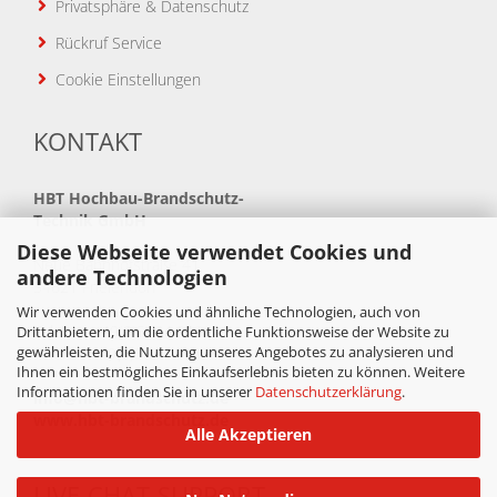
Privatsphäre & Datenschutz
Rückruf Service
Cookie Einstellungen
KONTAKT
HBT
Hochbau-Brandschutz-
Technik GmbH
Diese Webseite verwendet Cookies und
Neue Bahnhofstraße 41
andere Technologien
34621 Frielendorf
Wir verwenden Cookies und ähnliche Technologien, auch von
Telefon: +49(0)5684 99880
Drittanbietern, um die ordentliche Funktionsweise der Website zu
gewährleisten, die Nutzung unseres Angebotes zu analysieren und
Telefax: +49(0)5684 998888
Ihnen ein bestmögliches Einkaufserlebnis bieten zu können. Weitere
Informationen finden Sie in unserer
Datenschutzerklärung
.
info@hbt-brandschutz.de
www.hbt-brandschutz.de
Alle Akzeptieren
LIVE-CHAT-SUPPORT