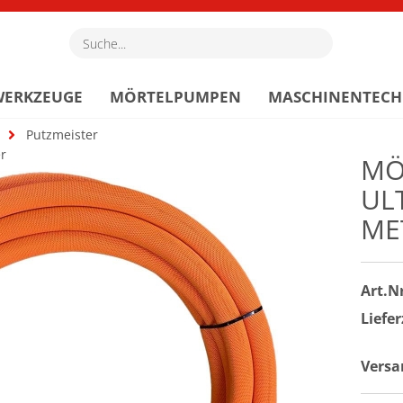
Suche...
WERKZEUGE
MÖRTELPUMPEN
MASCHINENTECH
Putzmeister
er
MÖ
UL
ME
Art.Nr
Liefer
Versa