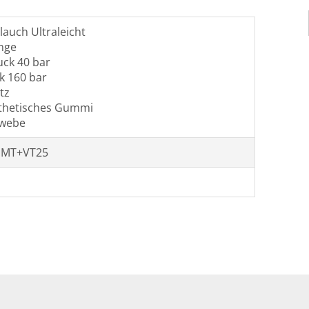
lauch Ultraleicht
nge
uck 40 bar
k 160 bar
tz
thetisches Gummi
webe
 MT+VT25