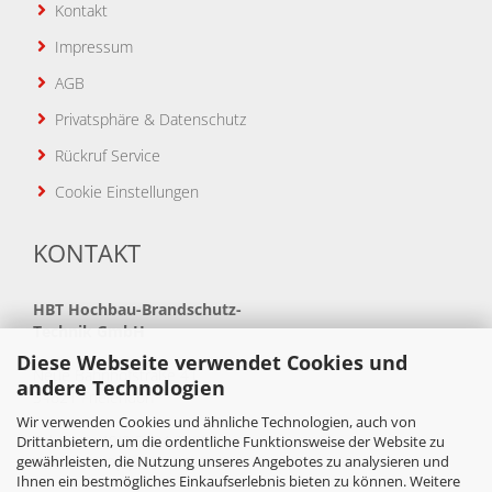
Kontakt
Impressum
AGB
Privatsphäre & Datenschutz
Rückruf Service
Cookie Einstellungen
KONTAKT
HBT
Hochbau-Brandschutz-
Technik GmbH
Diese Webseite verwendet Cookies und
Neue Bahnhofstraße 41
andere Technologien
34621 Frielendorf
Wir verwenden Cookies und ähnliche Technologien, auch von
Telefon: +49(0)5684 99880
Drittanbietern, um die ordentliche Funktionsweise der Website zu
gewährleisten, die Nutzung unseres Angebotes zu analysieren und
Telefax: +49(0)5684 998888
Ihnen ein bestmögliches Einkaufserlebnis bieten zu können. Weitere