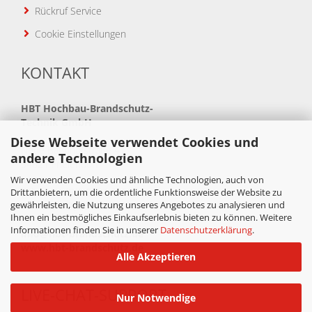
Rückruf Service
Cookie Einstellungen
KONTAKT
HBT
Hochbau-Brandschutz-
Technik GmbH
Diese Webseite verwendet Cookies und
Neue Bahnhofstraße 41
andere Technologien
34621 Frielendorf
Wir verwenden Cookies und ähnliche Technologien, auch von
Telefon: +49(0)5684 99880
Drittanbietern, um die ordentliche Funktionsweise der Website zu
gewährleisten, die Nutzung unseres Angebotes zu analysieren und
Telefax: +49(0)5684 998888
Ihnen ein bestmögliches Einkaufserlebnis bieten zu können. Weitere
Informationen finden Sie in unserer
Datenschutzerklärung
.
info@hbt-brandschutz.de
www.hbt-brandschutz.de
Alle Akzeptieren
LIVE-CHAT-SUPPORT
Nur Notwendige