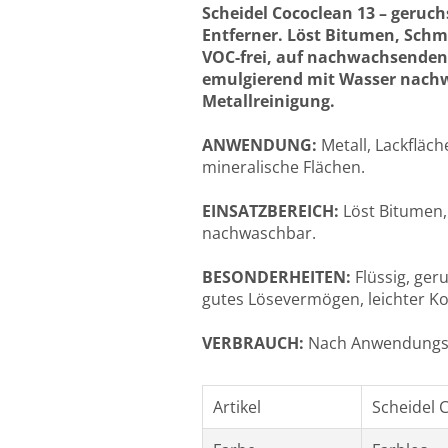
Scheidel Cococlean 13 – geruch
Entferner. Löst Bitumen, Schmi
VOC-frei, auf nachwachsenden 
emulgierend mit Wasser nachw
Metallreinigung.
ANWENDUNG:
Metall, Lackfläch
mineralische Flächen.
EINSATZBEREICH:
Löst Bitumen,
nachwaschbar.
BESONDERHEITEN:
Flüssig, ge
gutes Lösevermögen, leichter Ko
VERBRAUCH:
Nach Anwendungsz
Artikel
Scheidel C