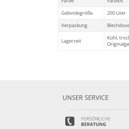
Farbe
Farblos
Gebindegröße
200 Liter
Verpackung
Blechdos
Kühl, tro
Lagerzeit
Originalg
UNSER SERVICE