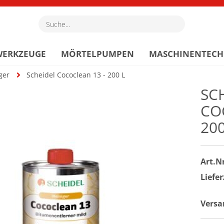
Suche...
WERKZEUGE
MÖRTELPUMPEN
MASCHINENTECH
ger
Scheidel Cococlean 13 - 200 L
SC
CO
200
Art.Nr
Liefer
Versa