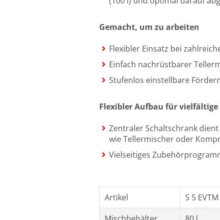
(100 l) und optimal darauf a
Gemacht, um zu arbeiten
Flexibler Einsatz bei zahlre
Einfach nachrüstbarer Tellerm
Stufenlos einstellbare Förde
Flexibler Aufbau für vielfältige
Zentraler Schaltschrank dient 
wie Tellermischer oder Komp
Vielseitiges Zubehörprogra
Artikel
S 5 EVTM
Mischbehälter
80 l