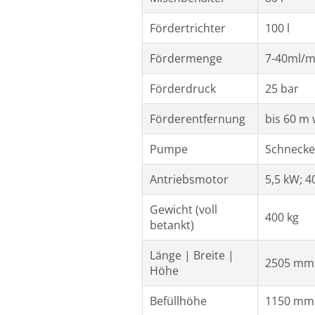
Fördertrichter
100 l
Fördermenge
7-40ml/m
F
örderdruck
25 bar
Förderentfernung
bis 60 m 
Pumpe
Schneck
Antriebsmotor
5,5 kW; 4
Gewicht (voll
400 kg
betankt)
Länge |
Breite |
2505 mm
Höhe
Befüllhöhe
1150 mm