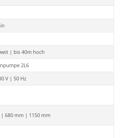
in
weit | bis 40m hoch
enpumpe 2L6
00 V | 50 Hz
 | 680 mm | 1150 mm