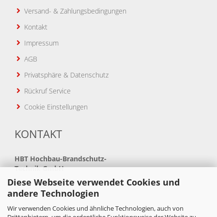
Versand- & Zahlungsbedingungen
Kontakt
Impressum
AGB
Privatsphäre & Datenschutz
Rückruf Service
Cookie Einstellungen
KONTAKT
HBT
Hochbau-Brandschutz-
Technik GmbH
Diese Webseite verwendet Cookies und
Neue Bahnhofstraße 41
andere Technologien
34621 Frielendorf
Wir verwenden Cookies und ähnliche Technologien, auch von
Telefon: +49(0)5684 99880
Drittanbietern, um die ordentliche Funktionsweise der Website zu