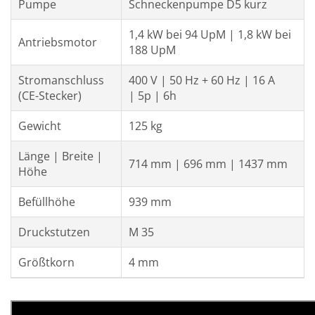
Pumpe
Schneckenpumpe D5 kurz
1,4 kW bei 94 UpM | 1,8 kW bei
Antriebsmotor
188 UpM
Stromanschluss
400 V | 50 Hz + 60 Hz | 16 A
(CE-Stecker)
| 5p | 6h
Gewicht
125 kg
Länge |
Breite |
714 mm | 696 mm | 1437 mm
Höhe
Befüllhöhe
939 mm
Druckstutzen
M 35
Größtkorn
4 mm