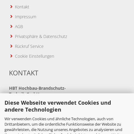
Kontakt
Impressum
AGB
Privatsphäre & Datenschutz
Rückruf Service
Cookie Einstellungen
KONTAKT
HBT
Hochbau-Brandschutz-
Technik GmbH
Diese Webseite verwendet Cookies und
Neue Bahnhofstraße 41
andere Technologien
34621 Frielendorf
Wir verwenden Cookies und ähnliche Technologien, auch von
Telefon: +49(0)5684 99880
Drittanbietern, um die ordentliche Funktionsweise der Website zu
gewährleisten, die Nutzung unseres Angebotes zu analysieren und
Telefax: +49(0)5684 998888