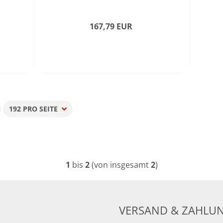
167,79 EUR
192 PRO SEITE
pro Seite
1
bis
2
(von insgesamt
2
)
VERSAND & ZAHLU