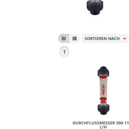
SORTIEREN NACH
Sortieren nach
1
DURCHFLUSSMESSER 300-110
/H