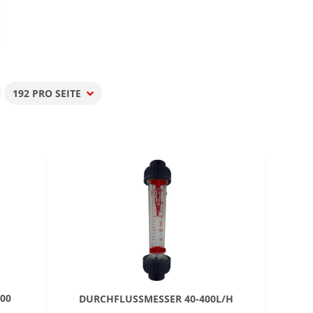
192 PRO SEITE
pro Seite
0 L
DURCHFLUSSMESSER 40-400L/H