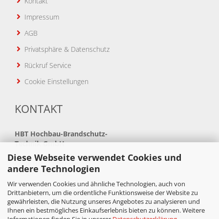
Kontakt
Impressum
AGB
Privatsphäre & Datenschutz
Rückruf Service
Cookie Einstellungen
KONTAKT
HBT
Hochbau-Brandschutz-
Technik GmbH
Diese Webseite verwendet Cookies und
Neue Bahnhofstraße 41
andere Technologien
34621 Frielendorf
Wir verwenden Cookies und ähnliche Technologien, auch von
Telefon: +49(0)5684 99880
Drittanbietern, um die ordentliche Funktionsweise der Website zu
gewährleisten, die Nutzung unseres Angebotes zu analysieren und
Telefax: +49(0)5684 998888
Ihnen ein bestmögliches Einkaufserlebnis bieten zu können. Weitere
Informationen finden Sie in unserer
Datenschutzerklärung
.