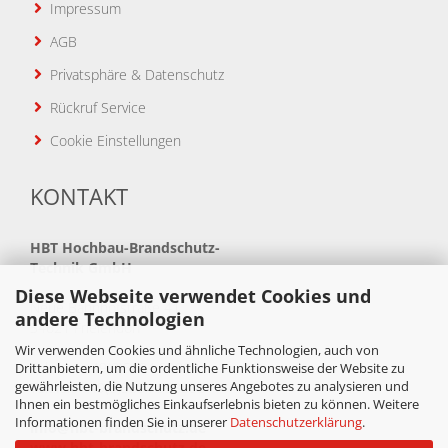
Impressum
AGB
Privatsphäre & Datenschutz
Rückruf Service
Cookie Einstellungen
KONTAKT
HBT
Hochbau-Brandschutz-
Technik GmbH
Diese Webseite verwendet Cookies und
Neue Bahnhofstraße 41
andere Technologien
34621 Frielendorf
Wir verwenden Cookies und ähnliche Technologien, auch von
Telefon: +49(0)5684 99880
Drittanbietern, um die ordentliche Funktionsweise der Website zu
gewährleisten, die Nutzung unseres Angebotes zu analysieren und
Telefax: +49(0)5684 998888
Ihnen ein bestmögliches Einkaufserlebnis bieten zu können. Weitere
Informationen finden Sie in unserer
Datenschutzerklärung
.
info@hbt-brandschutz.de
www.hbt-brandschutz.de