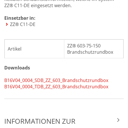
ZZ® C11-DE eingesetzt werden.
Einsetzbar in:
ZZ® C11-DE
ZZ® 603-75-150
Artikel
Brandschutzrundbox
Durchmesser
Ø 75 mm
Downloads
Länge
150 mm
B16V04_0004_SDB_ZZ_603_Brandschutzrundbox
B16V04_0004_TDB_ZZ_603_Brandschutzrundbox
4x ZZ® 603-75-150
Lieferumfang
Brandschutzrundbox
Lagerungstemperatur
5 °C bis 30 °C
INFORMATIONEN ZUR