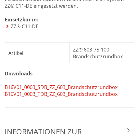
ZZ® C11-DE eingesetzt werden.
Einsetzbar in:
ZZ® C11-DE
ZZ® 603-75-100
Artikel
Brandschutzrundbox
Durchmesser
Ø 75 mm
Downloads
Länge
100 mm
B16V01_0003_SDB_ZZ_603_Brandschutzrundbox
B16V01_0003_TDB_ZZ_603_Brandschutzrundbox
1x ZZ® 603-75-100
Lieferumfang
Brandschutzrundbox
Lagerungstemperatur
5 °C bis 30 °C
INFORMATIONEN ZUR