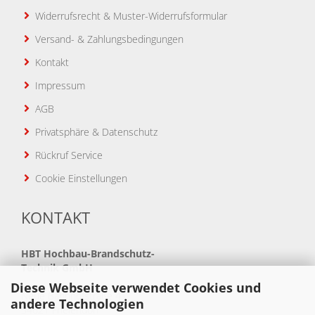
Widerrufsrecht & Muster-Widerrufsformular
Versand- & Zahlungsbedingungen
Kontakt
Impressum
AGB
Privatsphäre & Datenschutz
Rückruf Service
Cookie Einstellungen
KONTAKT
HBT
Hochbau-Brandschutz-
Technik GmbH
Diese Webseite verwendet Cookies und
Neue Bahnhofstraße 41
andere Technologien
34621 Frielendorf