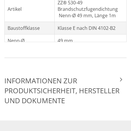
ZZ® 530-49
Artikel
Brandschutzfugendichtung
Nenn-Ø 49 mm, Länge 1m
Baustoffklasse
Klasse E nach DIN 4102-B2
Nenn-Ø
49 mm
Länge
1 m
Rohdichte
ρ = 240 kg/m³ bis 300 kg/m³
Bitte das
INFORMATIONEN ZUR
Sicherheitshinweise
Sicherheitsdatenblatt
PRODUKTSICHERHEIT, HERSTELLER
beachten.
UND DOKUMENTE
Farbe
Rotbraun
Verpackung
Karton
Transport /
Trocken, staubgeschützt und