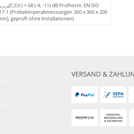
(C;Ctr) = 68 (-4; -11) dB Prüfnorm: EN ISO
n,e,w
17-1 (Probekörperabmessungen 360 x 360 x 200
mm], geprüft ohne Installationen)
VERSAND & ZAHLU