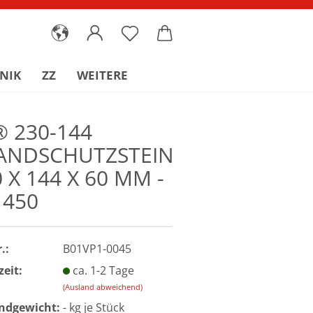
NIK
ZZ
WEITERE
® 230-144
ANDSCHUTZSTEIN
 X 144 X 60 MM -
 450
.:
B01VP1-0045
zeit:
ca. 1-2 Tage
(Ausland abweichend)
ndgewicht:
-
kg je Stück