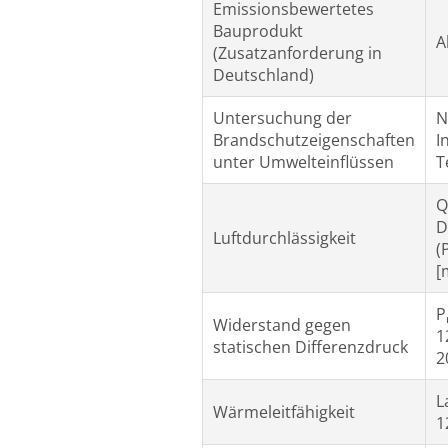
Emissionsbewertetes
Bauprodukt
A
(Zusatzanforderung in
Deutschland)
Untersuchung der
N
Brandschutzeigenschaften
I
unter Umwelteinflüssen
T
Q
D
Luftdurchlässigkeit
(
[
P
Widerstand gegen
1
statischen Differenzdruck
2
L
Wärmeleitfähigkeit
1