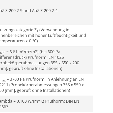
bZ Z-200.2-9 und AbZ Z-200.2-4
utzungskategorie Z
(Verwendung in
1
nnenbereichen mit hoher Luftfeuchtigkeit und
emperaturen > 0 °C)
= 6,61 m³/(h*m2) (bei 600 Pa
600
ifferenzdruck) Prüfnorm: EN 1026
Probekörperabmessungen 355 x 550 x 200
mm], geprüft ohne Installationen)
= 3700 Pa Prüfnorm: In Anlehnung an EN
max
2211 (Probekörperabmessungen 355 x 550 x
00 [mm], geprüft ohne Installationen)
ambda = 0,103 W/(m*K) Prüfnorm: DIN EN
2667