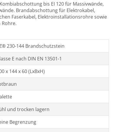
Kombiabschottung bis EI 120 für Massivwände,
wände. Brandabschottung für Elektrokabel,
hen Faserkabel, Elektroinstallationsrohre sowie
 Rohre.
Z® 230-144 Brandschutzstein
lasse E nach DIN EN 13501-1
00 x 144 x 60 (LxBxH)
otbraun
alette
ühl und trocken lagern
eine Begrenzung