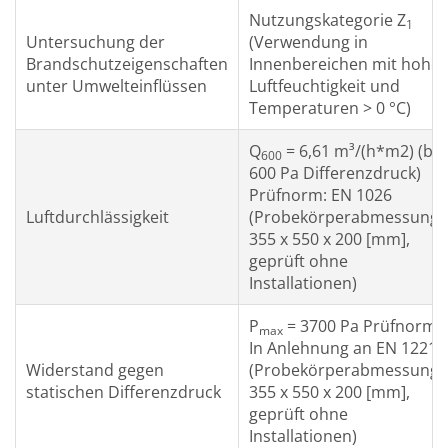
Nutzungskategorie Z
1
Untersuchung der
(Verwendung in
Brandschutzeigenschaften
Innenbereichen mit hoher
unter Umwelteinflüssen
Luftfeuchtigkeit und
Temperaturen > 0 °C)
Q
= 6,61 m³/(h*m2) (bei
600
600 Pa Differenzdruck)
Prüfnorm: EN 1026
Luftdurchlässigkeit
(Probekörperabmessung
355 x 550 x 200 [mm],
geprüft ohne
Installationen)
P
= 3700 Pa Prüfnorm:
max
In Anlehnung an EN 12211
Widerstand gegen
(Probekörperabmessung
statischen Differenzdruck
355 x 550 x 200 [mm],
geprüft ohne
Installationen)