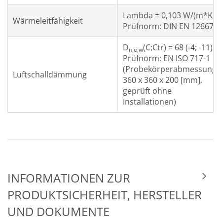
Lambda = 0,103 W/(m*K)
Wärmeleitfähigkeit
Prüfnorm: DIN EN 12667
D
(C;Ctr) = 68 (-4; -11) 
n,e,w
Prüfnorm: EN ISO 717-1
(Probekörperabmessung
Luftschalldämmung
360 x 360 x 200 [mm],
geprüft ohne
Installationen)
INFORMATIONEN ZUR
PRODUKTSICHERHEIT, HERSTELLER
UND DOKUMENTE