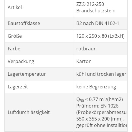
ZZ® 212-250
Artikel
Brandschutzstein
Baustoffklasse
B2 nach DIN 4102-1
Größe
120 x 250 x 80 (LxBxH)
Farbe
rotbraun
Verpackung
Karton
Lagertemperatur
kühl und trocken lagern
Lagerzeit
keine Begrenzung
Q
< 0,77 m³/(h*m2)
50
Prüfnorm: EN 1026
Luftdurchlässigkeit
(Probekörperabmessun
550 x 355 x 200 [mm],
geprüft ohne Installtione