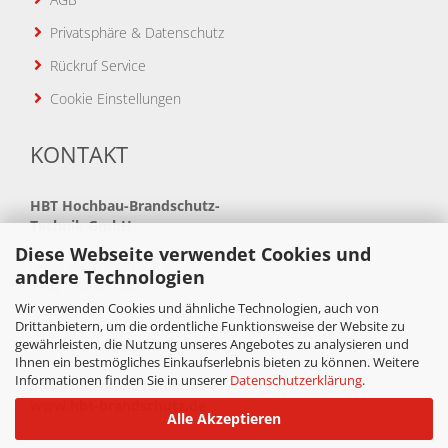
Privatsphäre & Datenschutz
Rückruf Service
Cookie Einstellungen
KONTAKT
HBT
Hochbau-Brandschutz-
Technik GmbH
Diese Webseite verwendet Cookies und
Neue Bahnhofstraße 41
andere Technologien
34621 Frielendorf
Wir verwenden Cookies und ähnliche Technologien, auch von
Telefon: +49(0)5684 99880
Drittanbietern, um die ordentliche Funktionsweise der Website zu
gewährleisten, die Nutzung unseres Angebotes zu analysieren und
Telefax: +49(0)5684 998888
Ihnen ein bestmögliches Einkaufserlebnis bieten zu können. Weitere
Informationen finden Sie in unserer
Datenschutzerklärung
.
info@hbt-brandschutz.de
www.hbt-brandschutz.de
Alle Akzeptieren