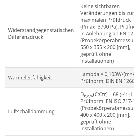
Keine sichtbaren
Veränderungen bis zum
maximalen Prüfdruck
(Pmax=3700 Pa). Prüfno
Widerstandgegenstatischen
In Anlehnung an EN 1221
Differenzdruck
(Probekörperabmessun
550 x 355 x 200 [mm],
geprüft ohne
Installationen)
Lambda = 0,103W/(m*k)
Wärmeleitfähigkeit
Prüfnorm: DIN EN 12667
D
(C;Ctr) = 68 (-4; -11)
n,e,w
Prüfnorm: EN ISO 717-1
(Probekörperabmessun
Luftschalldämmung
400 x 400 x 200 [mm],
geprüft ohne
Installationen)