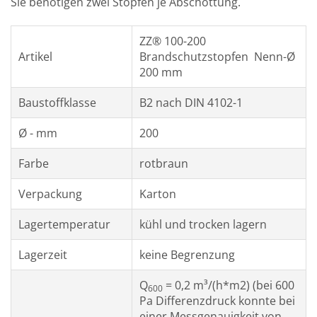
Sie benötigen zwei Stopfen je Abschottung.
ZZ® 100-200
Artikel
Brandschutzstopfen Nenn-Ø
200 mm
Baustoffklasse
B2 nach DIN 4102-1
Ø - mm
200
Farbe
rotbraun
Verpackung
Karton
Lagertemperatur
kühl und trocken lagern
Lagerzeit
keine Begrenzung
Q
= 0,2 m³/(h*m2) (bei 600
600
Pa Differenzdruck konnte bei
einer Messgenauigkeit von