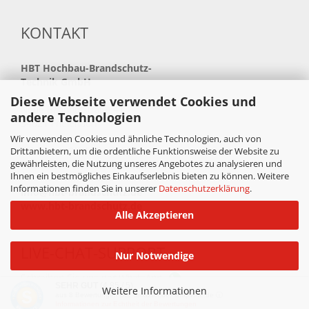
KONTAKT
HBT
Hochbau-Brandschutz-
Technik GmbH
Diese Webseite verwendet Cookies und
Neue Bahnhofstraße 41
andere Technologien
34621 Frielendorf
Wir verwenden Cookies und ähnliche Technologien, auch von
Telefon: +49(0)5684 99880
Drittanbietern, um die ordentliche Funktionsweise der Website zu
gewährleisten, die Nutzung unseres Angebotes zu analysieren und
Telefax: +49(0)5684 998888
Ihnen ein bestmögliches Einkaufserlebnis bieten zu können. Weitere
Informationen finden Sie in unserer
Datenschutzerklärung
.
info@hbt-brandschutz.de
www.hbt-brandschutz.de
Alle Akzeptieren
LIVE-CHAT-SUPPORT
Nur Notwendige
Schreiben Sie uns per WhatsApp
SEHR GUT
(4.85 / 5)
Weitere Informationen
aus
8
Bewertungen bei: amazon.de, shopvote.de ⓘ
*ab 49,00 Euro Warenwert versandkostenfrei in Detuschland.
Informationen zur Echtheit der Bewertungen