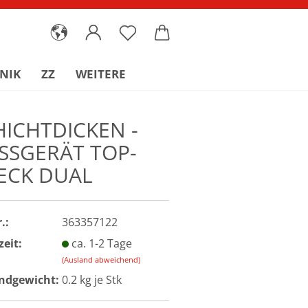
NIK
ZZ
WEITERE
HICHTDICKEN -
SSGERÄT TOP-
ECK DUAL
.:
363357122
zeit:
ca. 1-2 Tage
(Ausland abweichend)
ndgewicht:
0.2
kg je Stk