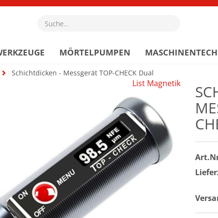
Suche...
WERKZEUGE
MÖRTELPUMPEN
MASCHINENTECH
Schichtdicken - Messgerät TOP-CHECK Dual
List Magnetik
SC
ME
CH
Art.Nr
Liefer
Versa