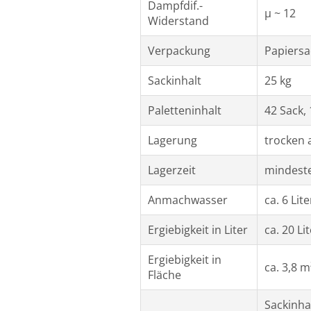
Dampfdif.-
µ ~ 12
Widerstand
Verpackung
Papiersa
Sackinhalt
25 kg
Paletteninhalt
42 Sack, 
Lagerung
trocken 
Lagerzeit
mindest
Anmachwasser
ca. 6 Lite
Ergiebigkeit in Liter
ca. 20 Li
Ergiebigkeit in
ca. 3,8 
Fläche
Sackinha