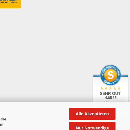
SEHR GUT
4.85 / 5
aus 8 Bewertungen
bei: amazon.de,
shopvote.de
Alle Akzeptieren
 die
in
Nur Notwendige