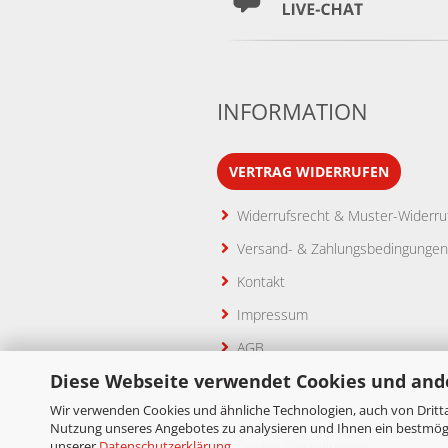
INFORMATION
VERTRAG WIDERRUFEN
Widerrufsrecht & Muster-Widerru
Versand- & Zahlungsbedingungen
Kontakt
Impressum
AGB
Diese Webseite verwendet Cookies und and
Privatsphäre & Datenschutz
Wir verwenden Cookies und ähnliche Technologien, auch von Dritta
Rückruf Service
Nutzung unseres Angebotes zu analysieren und Ihnen ein bestmögli
unserer
Datenschutzerklärung
.
Cookie Einstellungen