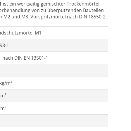
M1
ist ein werkseitig gemischter Trockenmörtel,
vorbehandlung von zu überputzenden Bauteilen
 M2 und M3. Vorspritzmörtel nach DIN 18550-2.
ndschutzmörtel M1
98-1
1 nach DIN EN 13501-1
 kg/m³
mm²
mm²