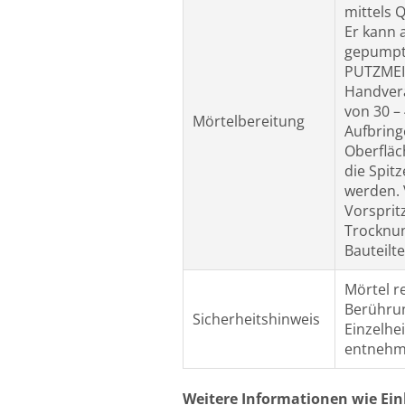
mittels 
Er kann 
gepumpt 
PUTZMEI
Handvera
von 30 –
Mörtelbereitung
Aufbring
Oberfläc
die Spit
werden. 
Vorsprit
Trocknun
Bauteilt
Mörtel re
Berühru
Sicherheitshinweis
Einzelhe
entnehm
Weitere Informationen wie Ei