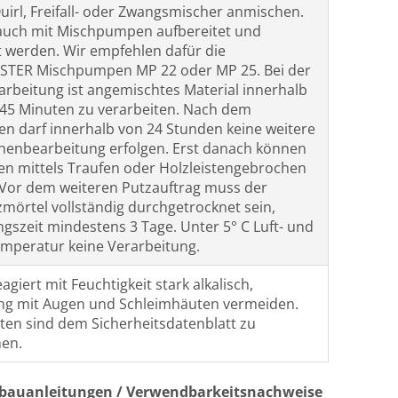
Quirl, Freifall- oder Zwangsmischer anmischen.
auch mit Mischpumpen aufbereitet und
werden. Wir empfehlen dafür die
STER Mischpumpen MP 22 oder MP 25. Bei der
rbeitung ist angemischtes Material innerhalb
 45 Minuten zu verarbeiten. Nach dem
en darf innerhalb von 24 Stunden keine weitere
henbearbeitung erfolgen. Erst danach können
zen mittels Traufen oder Holzleistengebrochen
Vor dem weiteren Putzauftrag muss der
zmörtel vollständig durchgetrocknet sein,
gszeit mindestens 3 Tage. Unter 5° C Luft- und
emperatur keine Verarbeitung.
agiert mit Feuchtigkeit stark alkalisch,
ng mit Augen und Schleimhäuten vermeiden.
iten sind dem Sicherheitsdatenblatt zu
en.
nbauanleitungen / Verwendbarkeitsnachweise