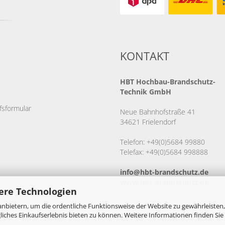
KONTAKT
HBT
Hochbau-Brandschutz-
Technik GmbH
fsformular
Neue Bahnhofstraße 41
34621 Frielendorf
Telefon: +49(0)5684 99880
Telefax: +49(0)5684 998888
info@hbt-brandschutz.de
www.hbt-brandschutz.de
ere Technologien
nbietern, um die ordentliche Funktionsweise der Website zu gewährleisten,
LIVE-CHAT-SUPPORT
ches Einkaufserlebnis bieten zu können. Weitere Informationen finden Sie 