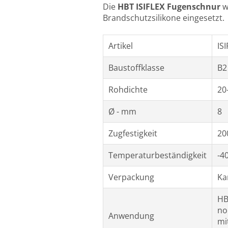
Die
HBT ISIFLEX Fugenschnur
wi
Brandschutzsilikone eingesetzt.
Artikel
IS
Baustoffklasse
B2
Rohdichte
20
Ø - mm
8
Zugfestigkeit
20
Temperaturbeständigkeit
-4
Verpackung
Ka
HB
no
Anwendung
mi