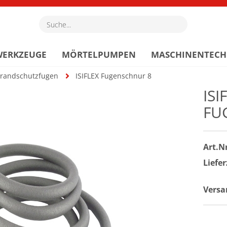
Suche...
WERKZEUGE
MÖRTELPUMPEN
MASCHINENTECH
randschutzfugen
ISIFLEX Fugenschnur 8
ISI
FU
Art.Nr
Liefer
Versa