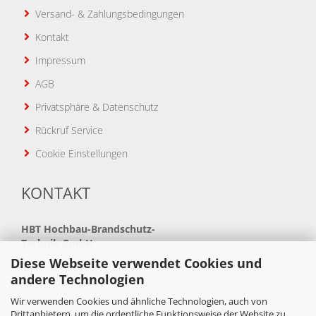
Versand- & Zahlungsbedingungen
Kontakt
Impressum
AGB
Privatsphäre & Datenschutz
Rückruf Service
Cookie Einstellungen
KONTAKT
HBT
Hochbau-Brandschutz-
Technik GmbH
Diese Webseite verwendet Cookies und
Neue Bahnhofstraße 41
andere Technologien
34621 Frielendorf
Wir verwenden Cookies und ähnliche Technologien, auch von
Telefon: +49(0)5684 99880
Drittanbietern, um die ordentliche Funktionsweise der Website zu