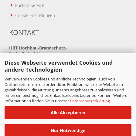
Rückruf Service
Cookie Einstellungen
KONTAKT
HBT
Hochbau-Brandschutz-
Technik GmbH
Diese Webseite verwendet Cookies und
Neue Bahnhofstraße 41
andere Technologien
34621 Frielendorf
Wir verwenden Cookies und ähnliche Technologien, auch von
Telefon: +49(0)5684 99880
Drittanbietern, um die ordentliche Funktionsweise der Website zu
gewährleisten, die Nutzung unseres Angebotes zu analysieren und
Telefax: +49(0)5684 998888
Ihnen ein bestmögliches Einkaufserlebnis bieten zu können. Weitere
Informationen finden Sie in unserer
Datenschutzerklärung
.
info@hbt-brandschutz.de
www.hbt-brandschutz.de
Alle Akzeptieren
LIVE-CHAT-SUPPORT
Nur Notwendige