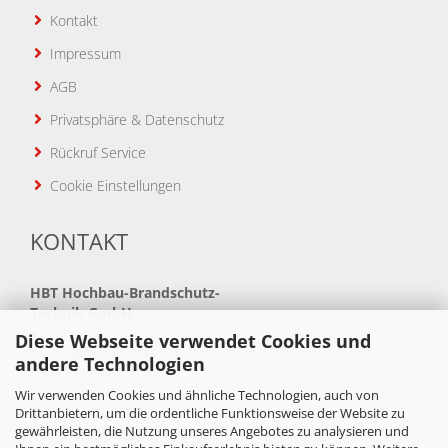
Kontakt
Impressum
AGB
Privatsphäre & Datenschutz
Rückruf Service
Cookie Einstellungen
KONTAKT
HBT
Hochbau-Brandschutz-
Technik GmbH
Diese Webseite verwendet Cookies und
Neue Bahnhofstraße 41
andere Technologien
34621 Frielendorf
Wir verwenden Cookies und ähnliche Technologien, auch von
Telefon: +49(0)5684 99880
Drittanbietern, um die ordentliche Funktionsweise der Website zu
gewährleisten, die Nutzung unseres Angebotes zu analysieren und
Telefax: +49(0)5684 998888