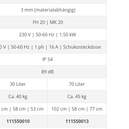
3 mm (materialabhängig)
FH 20 | MK 20
230 V | 50-60 Hz | 1,50 kW
0 V | 50-60 Hz | 1 ph | 16 A | Schukosteckdose
IP 54
89 dB
30 Liter
70 Liter
Ca. 40 kg
Ca. 45 kg
 cm | 58 cm | 53 cm
102 cm | 58 cm | 77 cm
111550010
111550013