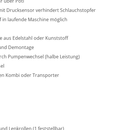
ar über Poti
mit Drucksensor verhindert Schlauchstopfer
ff in laufende Maschine möglich
e aus Edelstahl oder Kunststoff
 und Demontage
urch Pumpenwechsel (halbe Leistung)
el
en Kombi oder Transporter
und Lenkrollen (1 feststellbar)