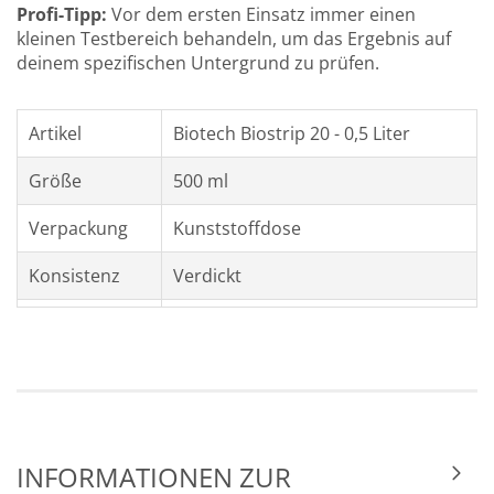
Profi-Tipp:
Vor dem ersten Einsatz immer einen
kleinen Testbereich behandeln, um das Ergebnis auf
deinem spezifischen Untergrund zu prüfen.
Artikel
Biotech Biostrip 20 - 0,5 Liter
Größe
500 ml
Verpackung
Kunststoffdose
Konsistenz
Verdickt
Ergiebigkeit
ca. 2–3 m² / 500 ml · ca. 4–8 m² / 1 L
Einwirkzeit
Ca. 20–30 Minuten
Anwendung
Innen & Außen
INFORMATIONEN ZUR