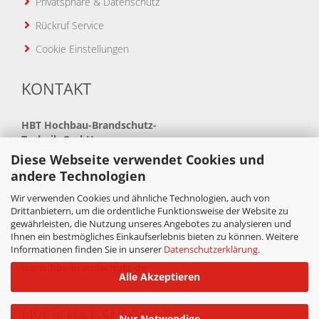
Privatsphäre & Datenschutz
Rückruf Service
Cookie Einstellungen
KONTAKT
HBT
Hochbau-Brandschutz-
Technik GmbH
Diese Webseite verwendet Cookies und
Neue Bahnhofstraße 41
andere Technologien
34621 Frielendorf
Wir verwenden Cookies und ähnliche Technologien, auch von
Telefon: +49(0)5684 99880
Drittanbietern, um die ordentliche Funktionsweise der Website zu
gewährleisten, die Nutzung unseres Angebotes zu analysieren und
Telefax: +49(0)5684 998888
Ihnen ein bestmögliches Einkaufserlebnis bieten zu können. Weitere
Informationen finden Sie in unserer
Datenschutzerklärung
.
info@hbt-brandschutz.de
www.hbt-brandschutz.de
Alle Akzeptieren
LIVE-CHAT-SUPPORT
Nur Notwendige