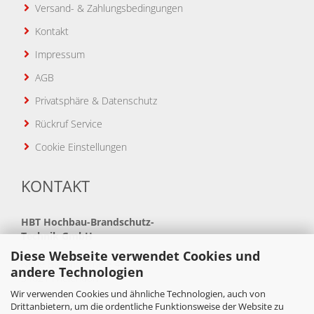
Versand- & Zahlungsbedingungen
Kontakt
Impressum
AGB
Privatsphäre & Datenschutz
Rückruf Service
Cookie Einstellungen
KONTAKT
HBT
Hochbau-Brandschutz-
Technik GmbH
Diese Webseite verwendet Cookies und
Neue Bahnhofstraße 41
andere Technologien
34621 Frielendorf
Wir verwenden Cookies und ähnliche Technologien, auch von
Telefon: +49(0)5684 99880
Drittanbietern, um die ordentliche Funktionsweise der Website zu