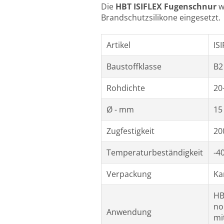
Die
HBT ISIFLEX Fugenschnur
wi
Brandschutzsilikone eingesetzt.
Artikel
IS
Baustoffklasse
B2
Rohdichte
20
Ø - mm
15
Zugfestigkeit
20
Temperaturbeständigkeit
-4
Verpackung
Ka
HB
no
Anwendung
mi