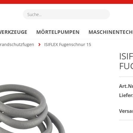
Suche...
WERKZEUGE
MÖRTELPUMPEN
MASCHINENTECH
randschutzfugen
ISIFLEX Fugenschnur 15
ISI
FU
Art.Nr
Liefer
Versa